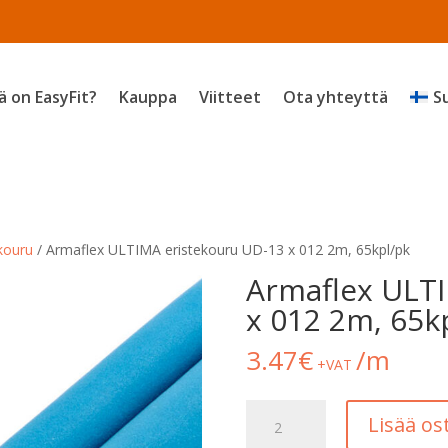
ä on EasyFit?
Kauppa
Viitteet
Ota yhteyttä
S
kouru
/ Armaflex ULTIMA eristekouru UD-13 x 012 2m, 65kpl/pk
Armaflex ULTI
x 012 2m, 65k
3.47
€
/m
+VAT
Armaflex
Lisää os
ULTIMA