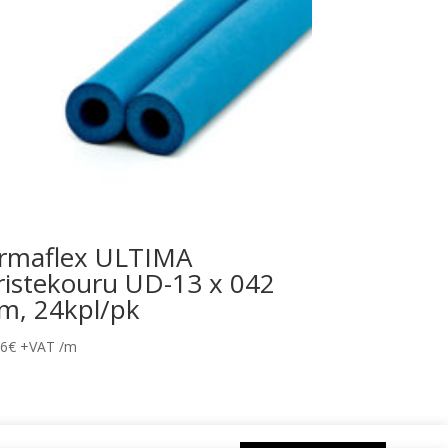
rmaflex ULTIMA
ristekouru UD-13 x 042
m, 24kpl/pk
96
€
+VAT
/m