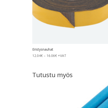
Eristysnauhat
Hintaluokka:
12.04
€
–
16.06
€
+VAT
12.04€
-
16.06€
Tutustu myös