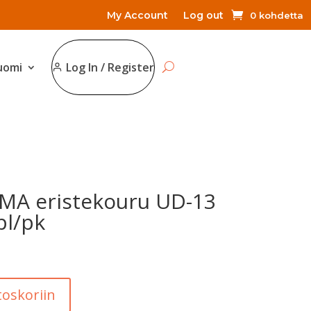
My Account
Log out
0 kohdetta
uomi
Log In / Register
MA eristekouru UD-13
pl/pk
toskoriin