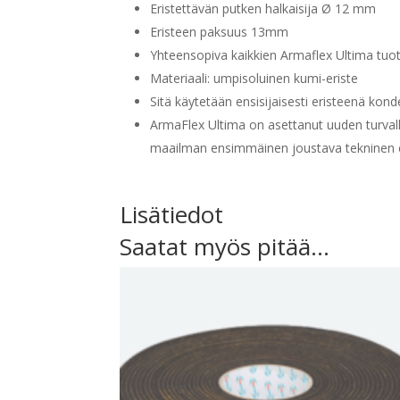
Eristettävän putken halkaisija Ø 12 mm
Eristeen paksuus 13mm
Yhteensopiva kaikkien Armaflex Ultima tuo
Materiaali: umpisoluinen kumi-eriste
Sitä käytetään ensisijaisesti eristeenä kon
ArmaFlex Ultima on asettanut uuden turvall
maailman ensimmäinen joustava tekninen er
Lisätiedot
Saatat myös pitää...