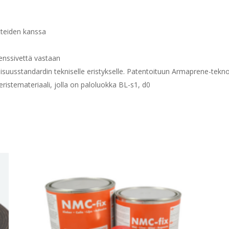
tteiden kanssa
denssivettä vastaan
isuusstandardin tekniselle eristykselle. Patentoituun Armaprene-tek
istemateriaali, jolla on paloluokka BL-s1, d0