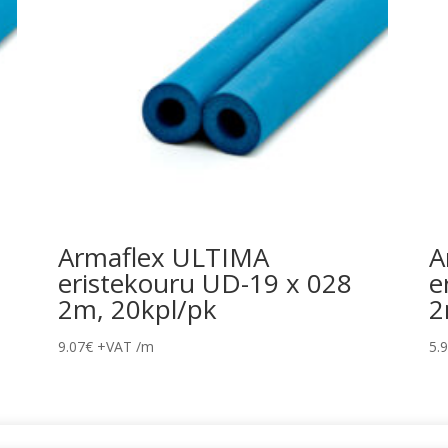
Armaflex ULTIMA
A
eristekouru UD-19 x 028
e
2m, 20kpl/pk
2
9.07
€
+VAT
/m
5.